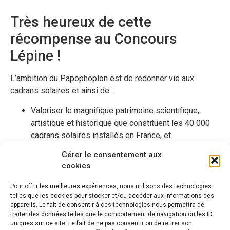
Très heureux de cette
récompense au Concours
Lépine !
L’ambition du Papophoplon est de redonner vie aux
cadrans solaires et ainsi de :
Valoriser le magnifique patrimoine scientifique,
artistique et historique que constituent les 40 000
cadrans solaires installés en France, et
Titiller nos neurones !
Gérer le consentement aux
Les trois utilisations :
cookies
Utilisation privée : un cadeau à s’offrir ou à offrir à
Pour offrir les meilleures expériences, nous utilisons des technologies
toute personne curieuse de la nature et des
telles que les cookies pour stocker et/ou accéder aux informations des
sciences
appareils. Le fait de consentir à ces technologies nous permettra de
traiter des données telles que le comportement de navigation ou les ID
Utilisation publique : pour installer dans tous les
uniques sur ce site. Le fait de ne pas consentir ou de retirer son
lieux publics où il y a un cadran, pour leur redonner